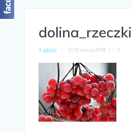
dolina_rzeczk
admin
10 marca 2018
|
0