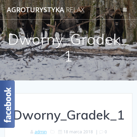
AGROTURYSTYKA
RELAX
Dworny_Gradek_
1
Dworny_Gradek_1
admin
18 marca 2018
|
0