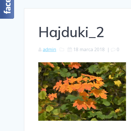
Hajduki_2
admin
18 marca 2018
|
0