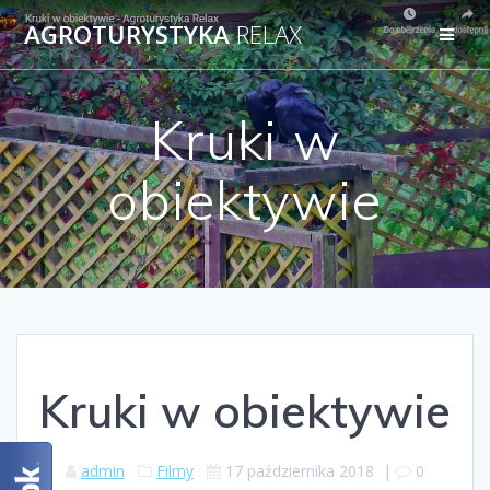
AGROTURYSTYKA
RELAX
Kruki w
obiektywie
Kruki w obiektywie
admin
Filmy
17 października 2018
|
0