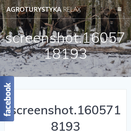
AGROTURYSTYKA
RELAX
screenshot.16057
18193
screenshot.160571
8193