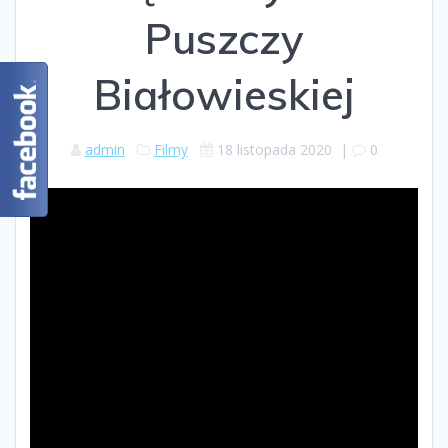
Puszczy
Białowieskiej
admin
Filmy
18 listopada 2020
|
0