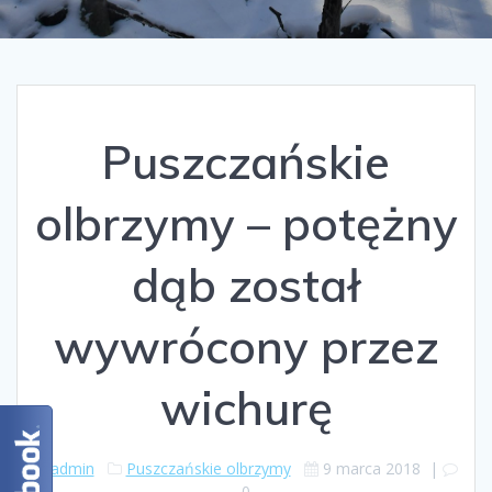
Puszczańskie
olbrzymy – potężny
dąb został
wywrócony przez
wichurę
admin
Puszczańskie olbrzymy
9 marca 2018
|
0