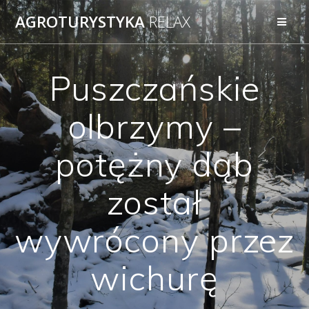
AGROTURYSTYKA
RELAX
Puszczańskie
olbrzymy –
potężny dąb
został
wywrócony przez
wichurę