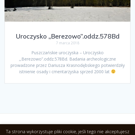
Uroczysko ,,Berezowo”.oddz.578Bd
7 marca 2018
Puszczańskie uroczyska – Uroczysko
,,Berezowo”.oddz.578Bd. Badania archeologiczne
prowadzone przez Dariusza Krasnodębskiego potwierdziły
istnienie osady i cmentarzyska sprzed 2000 lat
Ta strona wykorzystuje pliki cookie, jeśli tego nie akceptujesz
© 2026 Agroturystyka Relax. NoclegiwPuszczyBialowieskiej.pl