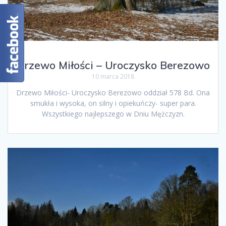
Drzewo Miłości – Uroczysko Berezowo
10 marca 2018
Drzewo Miłości- Uroczysko Berezowo oddział 578 Bd. Ona
smukła i wysoka, on silny i opiekuńczy- super para.
Wszystkiego najlepszego w Dniu Mężczyzn.