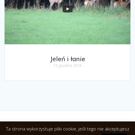
Jeleń i łanie
13 grudnia 2018
Ta strona wykorzystuje pliki cookie, jeśli tego nie akceptujesz
© 2026 Agroturystyka Relax. NoclegiwPuszczyBialowieskiej.pl