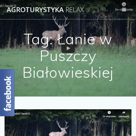
AGROTURYSTYKA
RELAX
Tag:
Łanie w
Puszczy
Białowieskiej