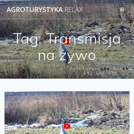
AGROTURYSTYKA
RELAX
Tag:
Transmisja
na żywo