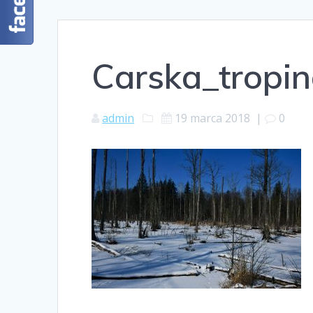
Carska_tropi
admin
19 marca 2018
|
0