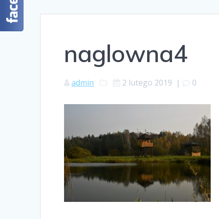
naglowna4
admin
2 lutego 2019
|
0