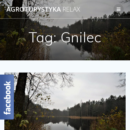
AGROTURYSTYKA
RELAX
Tag:
Gnilec