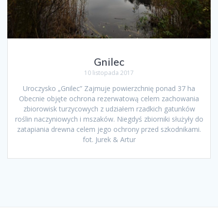
Gnilec
10 listopada 2017
Uroczysko „Gnilec” Zajmuje powierzchnię ponad 37 ha
Obecnie objęte ochrona rezerwatową celem zachowania
zbiorowisk turzycowych z udziałem rzadkich gatunków
roślin naczyniowych i mszaków. Niegdyś zbiorniki służyły do
zatapiania drewna celem jego ochrony przed szkodnikami.
fot. Jurek & Artur